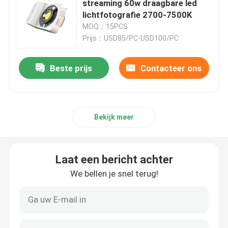
streaming 60w draagbare led
lichtfotografie 2700-7500K
Draagbare LEIDENE Filmlichten
MOQ：15PCS
Prijs：USD85/PC-USD100/PC
RGB LEIDENE Filmlichten
Beste prijs
Contacteer ons
Navulbare LEIDEN Buislicht
Bekijk meer
RGB LEIDEN Buislicht
18 duim geleid ringslicht
Laat een bericht achter
We bellen je snel terug!
22 duim Ring Light
Dubbele Wapens LEIDEN Vullingslicht