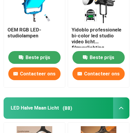
OEM RGB LED-
Yidoblo professionele
studiolampen
bi-color led studio
video licht
filmverlichting
apparatuur fotovlam
Beste prijs
Beste prijs
met 300W
Contacteer ons
Contacteer ons
LED Halve Maan Licht
(88)