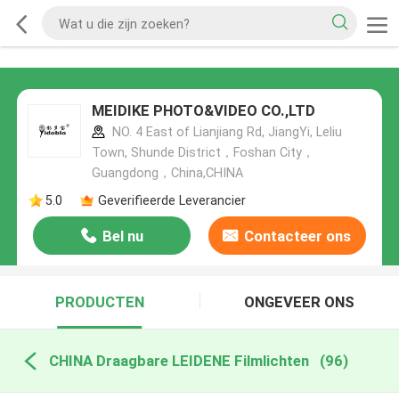
MEIDIKE PHOTO&VIDEO CO.,LTD
NO. 4 East of Lianjiang Rd, JiangYi, Leliu
Town, Shunde District，Foshan City，
Guangdong，China,CHINA
5.0
Geverifieerde Leverancier
Bel nu
Contacteer ons
PRODUCTEN
ONGEVEER ONS
CHINA Draagbare LEIDENE Filmlichten
(96)