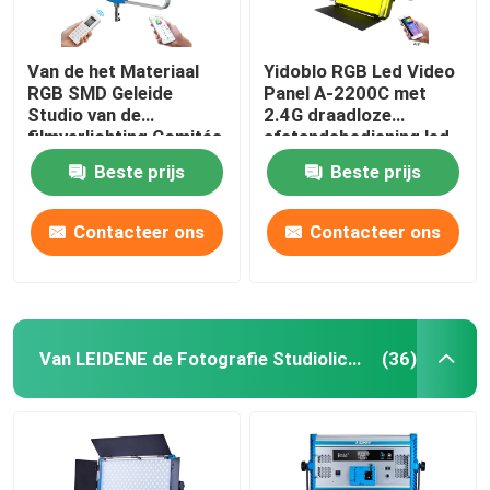
Van de het Materiaal
Yidoblo RGB Led Video
RGB SMD Geleide
Panel A-2200C met
Studio van de
2.4G draadloze
filmverlichting Comités
afstandsbediening led
van de
licht voor film & video
Beste prijs
Beste prijs
Fotografielichten 500w
productie
Skyblue Video Lichte
12 Gevolgen
Contacteer ons
Contacteer ons
Van LEIDENE de Fotografie Studiolichten
(36)