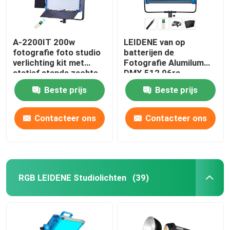
A-2200IT 200w
LEIDENE van op
fotografie foto studio
batterijen de
verlichting kit met
Fotografie Alumilum
statief stands zachte
DMX 512 96ra
led vul licht volledig
Studiolichten
Beste prijs
Beste prijs
ingesteld voor live
stream
Contacteer ons
Contacteer ons
RGB LEIDENE Studiolichten
(39)