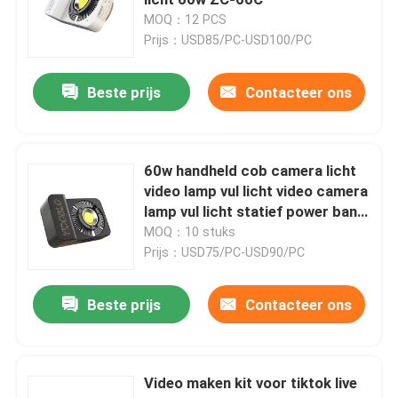
MOQ：12 PCS
Prijs：USD85/PC-USD100/PC
RGB LEIDEN Videolicht
Beste prijs
Contacteer ons
Van LEIDENE de Fotografie Studiolichten
RGB LEIDENE Studiolichten
60w handheld cob camera licht
video lamp vul licht video camera
lamp vul licht statief power bank
LED Halve Maan Licht
batterij
MOQ：10 stuks
Prijs：USD75/PC-USD90/PC
De Lichten van de daglichtfotografie
Beste prijs
Contacteer ons
LEIDEN Zacht Comité Licht
Video maken kit voor tiktok live
Het licht van de filmstudio