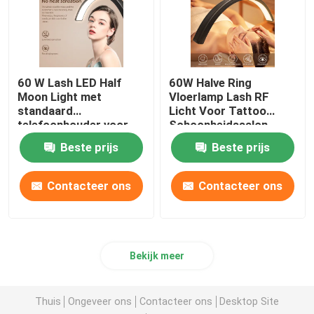
60 W Lash LED Half
60W Halve Ring
Moon Light met
Vloerlamp Lash RF
standaard
Licht Voor Tattoo
telefoonhouder voor
Schoonheidssalon
make-up wenkbrauw
Wimper
Beste prijs
Beste prijs
tattoo halve ringlamp
Contacteer ons
Contacteer ons
Bekijk meer
Thuis
Ongeveer ons
Contacteer ons
Desktop Site