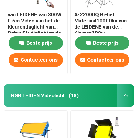
van LEIDENE van 300W
A-2200IIQ Bi-het
0.5m Video van het de
Materiaal10000lm van
Kleurendaglicht van
de LEIDENE van de
Rgbw Studiolichten de
Kleuren100w
Fotografielichten voor
Photoshoot Verlichting
Beste prijs
Beste prijs
Filmaker
het Licht
Fotografiestudio
Contacteer ons
Contacteer ons
RGB LEIDEN Videolicht
(48)