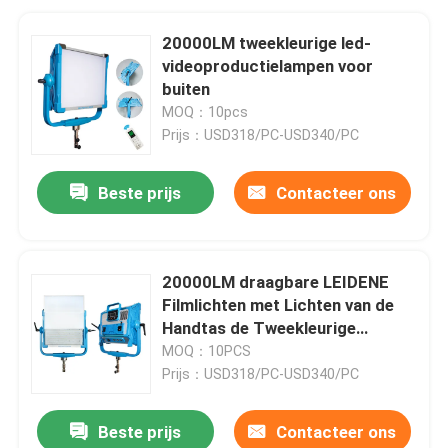
20000LM tweekleurige led-
videoproductielampen voor
buiten
MOQ：10pcs
Prijs：USD318/PC-USD340/PC
Beste prijs
Contacteer ons
20000LM draagbare LEIDENE
Filmlichten met Lichten van de
Handtas de Tweekleurige
Openlucht Geleide
MOQ：10PCS
Videoproductie
Prijs：USD318/PC-USD340/PC
Beste prijs
Contacteer ons