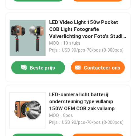
LED Video Light 150w Pocket
COB Light Fotografie
Vulverlichting voor Foto's Studio
Video Outdoor Shooting
MOQ：10 stuks
Prijs：USD 90/pcs-70/pcs (8-300pcs)
Beste prijs
Contacteer ons
LED-camera licht batterij
ondersteuning type vullamp
150W OEM COB zak vullamp
MOQ：8pcs
Prijs：USD 90/pcs-70/pcs (8-300pcs)