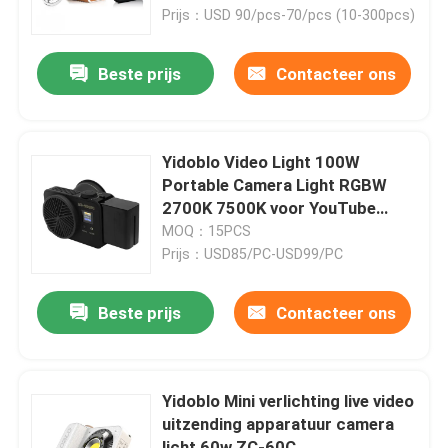
Prijs：USD 90/pcs-70/pcs (10-300pcs)
Over ons
Beste prijs
Contacteer ons
Fabriekstocht
Yidoblo Video Light 100W
Kwaliteitscontrole
Portable Camera Light RGBW
2700K 7500K voor YouTube
TikTok Krachtige Pocket fill
MOQ：15PCS
Neem contact met ons op
Light
Prijs：USD85/PC-USD99/PC
Nieuws
Beste prijs
Contacteer ons
Gevallen
Yidoblo Mini verlichting live video
uitzending apparatuur camera
LEIDENE Videostudiolichten
licht 60w ZC-60C