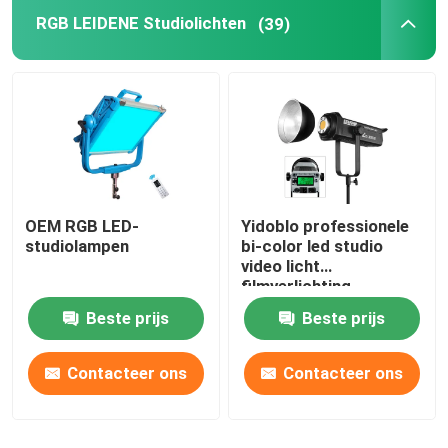
RGB LEIDENE Studiolichten
(39)
OEM RGB LED-
Yidoblo professionele
studiolampen
bi-color led studio
video licht
filmverlichting
apparatuur fotovlam
Beste prijs
Beste prijs
met 300W
Contacteer ons
Contacteer ons