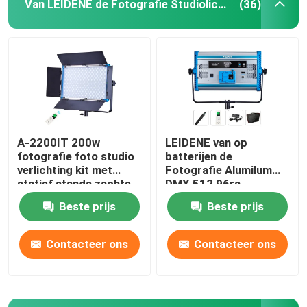
Van LEIDENE de Fotografie Studiolichten
(36)
A-2200IT 200w
LEIDENE van op
fotografie foto studio
batterijen de
verlichting kit met
Fotografie Alumilum
statief stands zachte
DMX 512 96ra
led vul licht volledig
Studiolichten
Beste prijs
Beste prijs
ingesteld voor live
stream
Contacteer ons
Contacteer ons