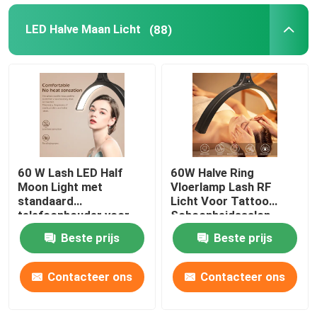
LED Halve Maan Licht
(88)
60 W Lash LED Half
60W Halve Ring
Moon Light met
Vloerlamp Lash RF
standaard
Licht Voor Tattoo
telefoonhouder voor
Schoonheidssalon
make-up wenkbrauw
Wimper
Beste prijs
Beste prijs
tattoo halve ringlamp
Contacteer ons
Contacteer ons