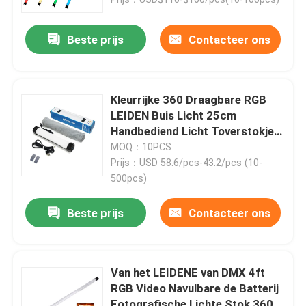
Beste prijs
Contacteer ons
Kleurrijke 360 Draagbare RGB
LEIDEN Buis Licht 25cm
Handbediend Licht Toverstokje
met 14 Gevolgen
MOQ：10PCS
Prijs：USD 58.6/pcs-43.2/pcs (10-
500pcs)
Beste prijs
Contacteer ons
Thuis
Producten
Van het LEIDENE van DMX 4ft
RGB Video Navulbare de Batterij
Video's
Fotografische Lichte Stok 360