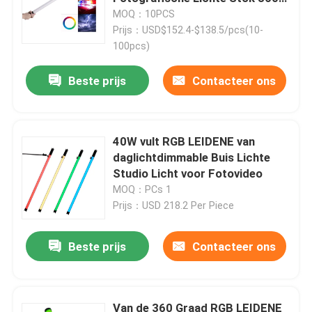
Buis Lichte Toverstokje Kleuren
MOQ：10PCS
10 gevolgen
Prijs：USD$152.4-$138.5/pcs(10-
Over ons
100pcs)
Beste prijs
Contacteer ons
Fabriekstocht
Kwaliteitscontrole
40W vult RGB LEIDENE van
daglichtdimmable Buis Lichte
Neem contact met ons op
Studio Licht voor Fotovideo
MOQ：PCs 1
Prijs：USD 218.2 Per Piece
Nieuws
Beste prijs
Contacteer ons
Gevallen
LEIDENE Videostudiolichten
Van de 360 Graad RGB LEIDENE