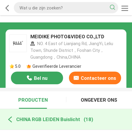
MEIDIKE PHOTO&VIDEO CO.,LTD
NO. 4 East of Lianjiang Rd, JiangYi, Leliu
Town, Shunde District，Foshan City，
Guangdong，China,CHINA
5.0
Geverifieerde Leverancier
Bel nu
Contacteer ons
PRODUCTEN
ONGEVEER ONS
CHINA RGB LEIDEN Buislicht
(18)