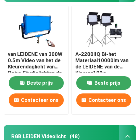
van LEIDENE van 300W
A-2200IIQ Bi-het
0.5m Video van het de
Materiaal10000lm van
Kleurendaglicht van
de LEIDENE van de
Rgbw Studiolichten de
Kleuren100w
Fotografielichten voor
Photoshoot Verlichting
Beste prijs
Beste prijs
Filmaker
het Licht
Fotografiestudio
Contacteer ons
Contacteer ons
RGB LEIDEN Videolicht
(48)