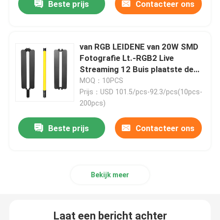
Beste prijs
Contacteer ons
van RGB LEIDENE van 20W SMD
Fotografie Lt.-RGB2 Live
Streaming 12 Buis plaatste de
Lichte Stok pre Gevolgen
MOQ：10PCS
Prijs：USD 101.5/pcs-92.3/pcs(10pcs-
200pcs)
Beste prijs
Contacteer ons
Bekijk meer
Laat een bericht achter