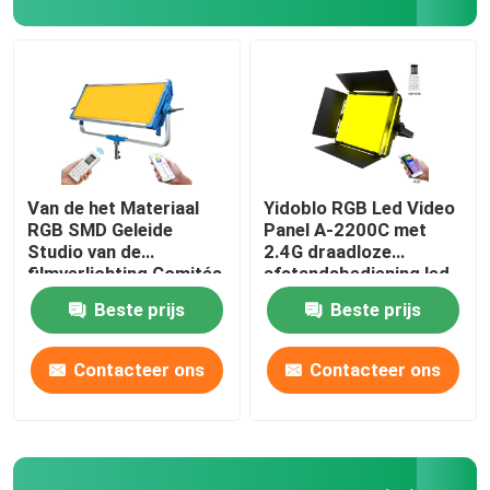
Van de het Materiaal
Yidoblo RGB Led Video
RGB SMD Geleide
Panel A-2200C met
Studio van de
2.4G draadloze
filmverlichting Comités
afstandsbediening led
van de
licht voor film & video
Beste prijs
Beste prijs
Fotografielichten 500w
productie
Skyblue Video Lichte
12 Gevolgen
Contacteer ons
Contacteer ons