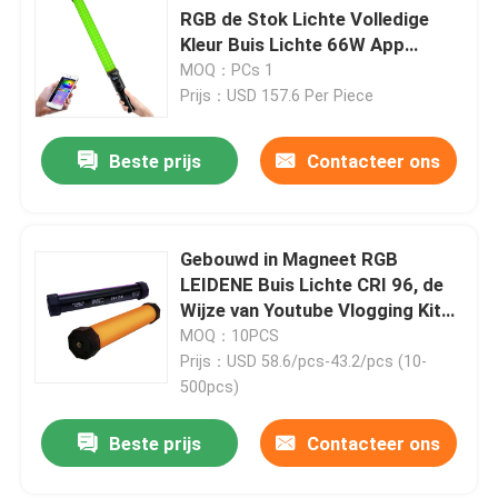
RGB de Stok Lichte Volledige
Kleur Buis Lichte 66W App
RGB LEIDEN Videolicht
Controle voor Foto
MOQ：PCs 1
Prijs：USD 157.6 Per Piece
Van LEIDENE de Fotografie Studiolichten
Beste prijs
Contacteer ons
RGB LEIDENE Studiolichten
Gebouwd in Magneet RGB
LED Halve Maan Licht
LEIDENE Buis Lichte CRI 96, de
Wijze van Youtube Vlogging Kit
With FX
MOQ：10PCS
De Lichten van de daglichtfotografie
Prijs：USD 58.6/pcs-43.2/pcs (10-
500pcs)
LEIDEN Zacht Comité Licht
Beste prijs
Contacteer ons
Het licht van de filmstudio