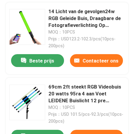
14 Licht van de gevolgen24w
Draagbare LEIDENE Filmlichten
RGB Geleide Buis, Draagbare de
Fotografieverlichting Op
batterijen van DMX
MOQ：10PCS
RGB LEIDENE Filmlichten
Prijs：USD123.2-102.3/pcs(10pcs-
200pcs)
Navulbare LEIDEN Buislicht
Beste prijs
Contacteer ons
RGB LEIDEN Buislicht
69cm 2ft steekt RGB Videobuis
18 duim geleid ringslicht
20 watts 95ra 4 aan Voet
LEIDENE Buislicht 12 pre
Gevolgen plaatst
MOQ：10PCS
22 duim Ring Light
Prijs：USD 101.5/pcs-92.3/pcs(10pcs-
200pcs)
Dubbele Wapens LEIDEN Vullingslicht