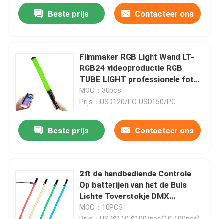
Beste prijs
Contacteer ons
Filmmaker RGB Light Wand LT-
RGB24 videoproductie RGB
TUBE LIGHT professionele foto
video licht cinematografie
MOQ：30pcs
Prijs：USD120/PC-USD150/PC
Beste prijs
Contacteer ons
2ft de handbediende Controle
Op batterijen van het de Buis
Lichte Toverstokje DMX
Bluetooth App van de Fotografie
MOQ：10PCS
Lichte Stok 8800mah
Prijs：USD$110-$100/pcs(10-100pcs)