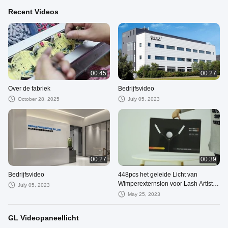
Recent Videos
00:45
00:27
Over de fabriek
Bedrijfsvideo
October 28, 2025
July 05, 2023
00:27
00:39
Bedrijfsvideo
448pcs het geleide Licht van
Wimperexternsion voor Lash Artist 4
July 05, 2023
Flexibele Wapens 80w
May 25, 2023
GL Videopaneellicht