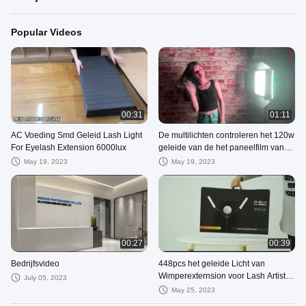
Popular Videos
00:31
01:11
AC Voeding Smd Geleid Lash Light
De multilichten controleren het 120w
For Eyelash Extension 6000lux
geleide van de het paneelfilm van
fotografie lichte RGB 14 gevolgen
May 19, 2023
May 19, 2023
zachte materiaal 2700-7500k
00:27
00:39
Bedrijfsvideo
448pcs het geleide Licht van
Wimperexternsion voor Lash Artist 4
July 05, 2023
Flexibele Wapens 80w
May 25, 2023