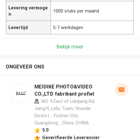
Levering vermoge
1000 stuks per maand
n
Levertijd
5-7 werkdagen
Bekijk meer
ONGEVEER ONS
MEIDIKE PHOTO&VIDEO
CO.,LTD fabrikant profiel
NO. 4 East of Lianjiang Rd,
JiangYi, Leliu Town, Shunde
District，Foshan City，
Guangdong，China ,CHINA
5.0
Geverifieerde Leverancier