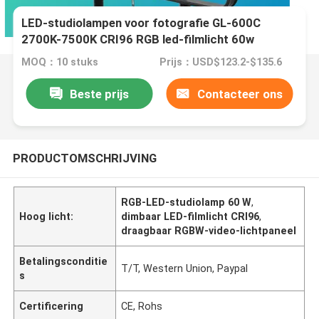
LED-studiolampen voor fotografie GL-600C
2700K-7500K CRI96 RGB led-filmlicht 60w
Dimmable LED rgbw led-paneel videolicht
MOQ：10 stuks
Prijs：USD$123.2-$135.6
Beste prijs
Contacteer ons
PRODUCTOMSCHRIJVING
RGB-LED-studiolamp 60 W
,
Hoog licht:
dimbaar LED-filmlicht CRI96
,
draagbaar RGBW-video-lichtpaneel
Betalingsconditie
T/T, Western Union, Paypal
s
Certificering
CE, Rohs