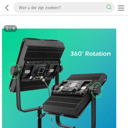
3
/
4