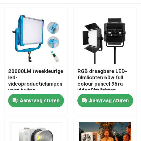
20000LM tweekleurige
RGB draagbare LED-
led-
filmlichten 60w full
videoproductielampen
colour paneel 95ra
voor buiten
videofilmlichten
Thuis
Aanvraag sturen
Aanvraag sturen
Producten
Video's