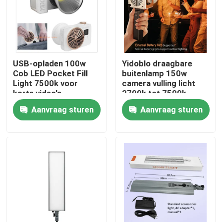
Over ons
Fabriekstocht
USB-opladen 100w
Yidoblo draagbare
Cob LED Pocket Fill
buitenlamp 150w
Light 7500k voor
camera vulling licht
Kwaliteitscontrole
korte video's
2700k tot 7500k
Verlichting
camera vulling licht
Aanvraag sturen
Aanvraag sturen
met koelventilator
Neem contact met ons op
Nieuws
Gevallen
LEIDENE Videostudiolichten