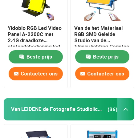
Yidoblo RGB Led Video
Van de het Materiaal
Panel A-2200C met
RGB SMD Geleide
2.4G draadloze
Studio van de
afstandsbediening led
filmverlichting Comités
licht voor film & video
van de
Beste prijs
Beste prijs
productie
Fotografielichten 500w
Skyblue Video Lichte
12 Gevolgen
Contacteer ons
Contacteer ons
Van LEIDENE de Fotografie Studiolichten
(36)