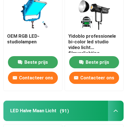
OEM RGB LED-
Yidoblo professionele
studiolampen
bi-color led studio
video licht
filmverlichting
apparatuur fotovlam
Beste prijs
Beste prijs
met 300W
Contacteer ons
Contacteer ons
LED Halve Maan Licht
(91)