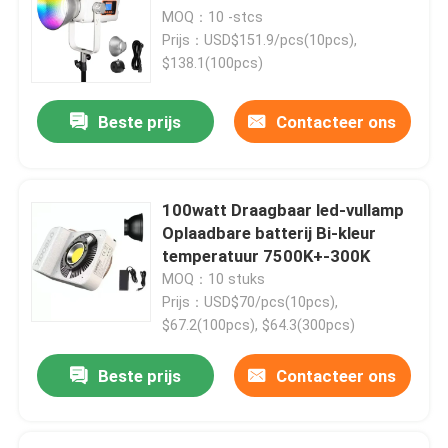
MOQ：10 -stcs
Prijs：USD$151.9/pcs(10pcs),
$138.1(100pcs)
Beste prijs
Contacteer ons
100watt Draagbaar led-vullamp
Oplaadbare batterij Bi-kleur
temperatuur 7500K+-300K
MOQ：10 stuks
Prijs：USD$70/pcs(10pcs),
$67.2(100pcs), $64.3(300pcs)
Beste prijs
Contacteer ons