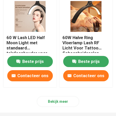
60 W Lash LED Half
60W Halve Ring
Moon Light met
Vloerlamp Lash RF
standaard
Licht Voor Tattoo
telefoonhouder voor
Schoonheidssalon
make-up wenkbrauw
Wimper
Beste prijs
Beste prijs
tattoo halve ringlamp
Contacteer ons
Contacteer ons
Bekijk meer