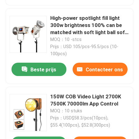
High-power spotlight fill light
300w brightness 100% can be
matched with soft light ball soft
light cover suitable for portrait
MOQ：10 -stcs
photography fill light
Prijs：USD 105/pcs-95.5/pcs (10-
100pcs)
Beste prijs
Contacteer ons
150W COB Video Light 2700K
7500K 70000lm App Control
MOQ：10 stuks
Prijs：USD$58.3/pcs(10pcs),
$55.4(100pcs), $52.8(300pcs)