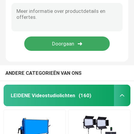
Yidoblo Super Heldere Ononderbroken RGB LEIDENE Video Lichte Filmaking 500W
45cm Make-up 18 Duim HOOFDring light, USB-LEIDENE Foto Videoring fill light
RGB LEIDEN Videolicht
Holle Cirkel lx-480S 18 Duim HOOFDring light 48W Selfie Ring Light With Tripod Stand
van de de Hoofd telefoon bluetooth controle van 48W bijl-480D Ring Light Lamp 2800-9990K voor Live Stream Makeup Photography
Van LEIDENE de Fotografie Studiolichten
18“ 45cm LEIDENE make-up Selfie Ring Light Bi Color 18 Duim met lcd het scherm draadloze afstandsbediening
18“ 45cm Dimmable Geleide Foto Videoring light Navulbaar Batterij In werking gesteld Direct Ring Lamp For Makeup Factory
RGB LEIDENE Studiolichten
LED Halve Maan Licht
ANDERE CATEGORIEËN VAN ONS
De Lichten van de daglichtfotografie
LEIDENE Videostudiolichten
(160)
LEIDEN Zacht Comité Licht
Het licht van de filmstudio