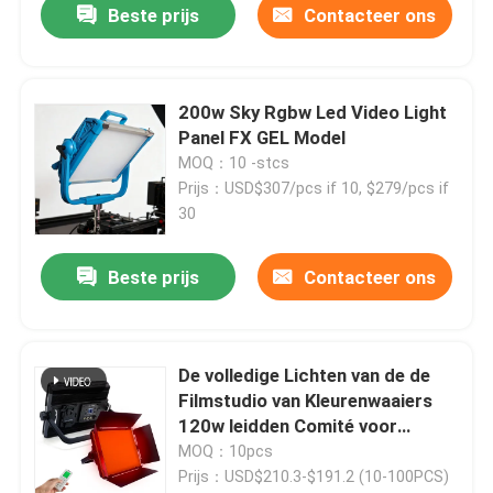
Beste prijs
Contacteer ons
200w Sky Rgbw Led Video Light
Panel FX GEL Model
MOQ：10 -stcs
Prijs：USD$307/pcs if 10, $279/pcs if
30
Beste prijs
Contacteer ons
Thuis
De volledige Lichten van de de
Filmstudio van Kleurenwaaiers
Producten
120w leidden Comité voor
Fotografie 14 Gevolgen
MOQ：10pcs
Prijs：USD$210.3-$191.2 (10-100PCS)
Video's