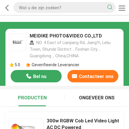
MEIDIKE PHOTO&VIDEO CO.,LTD
NO. 4 East of Lianjiang Rd, JiangYi, Leliu
Town, Shunde District，Foshan City，
Guangdong，China,CHINA
5.0
Geverifieerde Leverancier
Bel nu
Contacteer ons
PRODUCTEN
ONGEVEER ONS
300w RGBW Cob Led Video Light
AC DC Powered