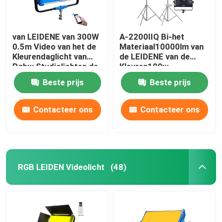
Draagbare LEIDENE Filmlichten
van LEIDENE van 300W
A-2200IIQ Bi-het
0.5m Video van het de
Materiaal10000lm van
RGB LEIDENE Filmlichten
Kleurendaglicht van
de LEIDENE van de
Rgbw Studiolichten de
Kleuren100w
Fotografielichten voor
Photoshoot Verlichting
Beste prijs
Beste prijs
Filmaker
het Licht
Navulbare LEIDEN Buislicht
Fotografiestudio
Contacteer ons
Contacteer ons
RGB LEIDEN Buislicht
18 duim geleid ringslicht
RGB LEIDEN Videolicht
(48)
22 duim Ring Light
Dubbele Wapens LEIDEN Vullingslicht