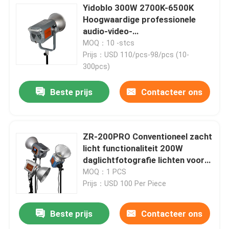
Yidoblo 300W 2700K-6500K
Hoogwaardige professionele
audio-video-
verlichtingsapparatuur continue
MOQ：10 -stcs
verlichting voor video live vul
Prijs：USD 110/pcs-98/pcs (10-
licht
300pcs)
Beste prijs
Contacteer ons
ZR-200PRO Conventioneel zacht
licht functionaliteit 200W
daglichtfotografie lichten voor
webcasting en studio
MOQ：1 PCS
Prijs：USD 100 Per Piece
Beste prijs
Contacteer ons