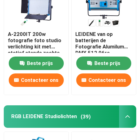
A-2200IT 200w
LEIDENE van op
fotografie foto studio
batterijen de
verlichting kit met
Fotografie Alumilum
statief stands zachte
DMX 512 96ra
led vul licht volledig
Studiolichten
Beste prijs
Beste prijs
ingesteld voor live
stream
Contacteer ons
Contacteer ons
RGB LEIDENE Studiolichten
(39)