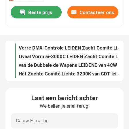
Beste prijs
Contacteer ons
Fotografische DMX Lichte RGB Draagbare Batterij van de 24 Watts de Navulbare Geleide Buis
Over ons
500W van RGB LEIDENE van daglichtdimmable Helder de Filmlicht van Alumilum Studiolichten
300W van het Daglichtphography van GDT 5600K de Lichten CRI 95 Ononderbroken de Verlichtingsuitrusting van Softbox
Fabriekstocht
300W RGB LEIDENE Studio steekt ABS Heldere Dimmable LEIDENE van GDT Ononderbroken Verlichtingsfotografie aan
Verre DMX-Controle LEIDEN Zacht Comité Lichte 5600K, 100W-Fotografiecomité Licht
Kwaliteitscontrole
Ovaal Vorm ai-3000C LEIDEN Zacht Comité Licht ZIJN LCD 56W Ononderbroken Lineaire LEIDENE Verlichting
van de Dubbele de Wapens LEIDENE van 48W 4800lm Tribune van de de Uitbreidingen Professionele Driepoot Vullings de Lichte Wimper
Neem contact met ons op
Het Zachte Comité Lichte 3200K van GDT leiden - Materiaal van de de Fotografieverlichting van 5500K het Professionele
300W professioneel Video Tweekleurige 96ra LEIDEN van het Verlichtingsmateriaal 2700K 7500K Fotografielicht
Nieuws
Ai-3000C het LEIDENE Zachte Comité Lichte 120W, Bi-de Video van Kleurendimmable vult Licht
Laat een bericht achter
SMD de 18 Duimfotografie LEIDENE HOOFD van Ring Light CRI 95 bijl-480SII Selfie Ring Light
We bellen je snel terug!
Gevallen
van LEIDENE van 96W zd-100E Dimmable de Fotografie Koud Wit Warm Wit Studiolichten
3200K-5500K bi-van de de Make-upcirkel van Kleuren Draadloze Ring Light Battery Operated 48W Lichte de Fabrieksprijs
In het groot LEIDENE Op batterijen Camera Ring Light voor fotografie de levende het stromen 4800lm Kleur 3200-5500K 48w van Bi
LEIDENE Videostudiolichten