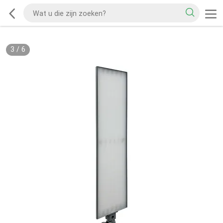
3
/
6