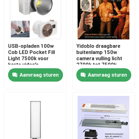
Over ons
Fabriekstocht
USB-opladen 100w
Yidoblo draagbare
Cob LED Pocket Fill
buitenlamp 150w
Kwaliteitscontrole
Light 7500k voor
camera vulling licht
korte video's
2700k tot 7500k
Verlichting
camera vulling licht
Aanvraag sturen
Aanvraag sturen
Neem contact met ons op
met koelventilator
Nieuws
Gevallen
LEIDENE Videostudiolichten