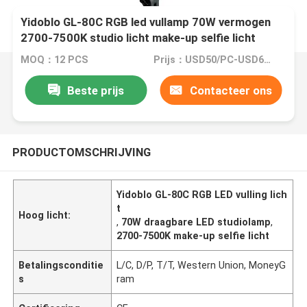
Yidoblo GL-80C RGB led vullamp 70W vermogen
2700-7500K studio licht make-up selfie licht
MOQ：12 PCS
Prijs：USD50/PC-USD60/PC
Beste prijs
Contacteer ons
PRODUCTOMSCHRIJVING
Yidoblo GL-80C RGB LED vulling lich
t
Hoog licht:
,
70W draagbare LED studiolamp
,
2700-7500K make-up selfie licht
Betalingsconditie
L/C, D/P, T/T, Western Union, MoneyG
s
ram