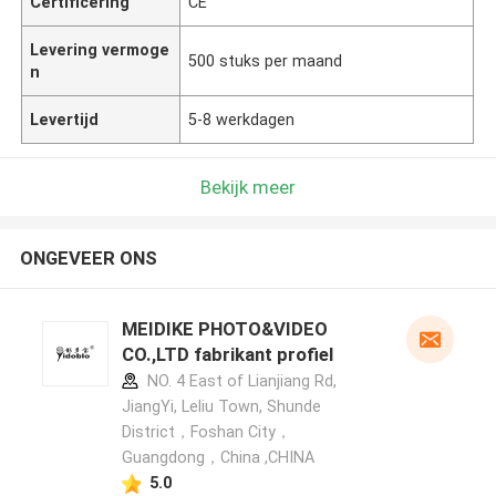
Certificering
CE
Levering vermoge
500 stuks per maand
n
Levertijd
5-8 werkdagen
Bekijk meer
ONGEVEER ONS
MEIDIKE PHOTO&VIDEO
CO.,LTD fabrikant profiel
NO. 4 East of Lianjiang Rd,
JiangYi, Leliu Town, Shunde
District，Foshan City，
Guangdong，China ,CHINA
5.0