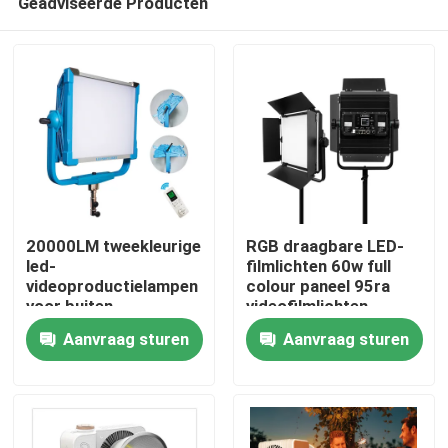
Geadviseerde Producten
20000LM tweekleurige
RGB draagbare LED-
led-
filmlichten 60w full
videoproductielampen
colour paneel 95ra
voor buiten
videofilmlichten
Thuis
Aanvraag sturen
Aanvraag sturen
Producten
Video's