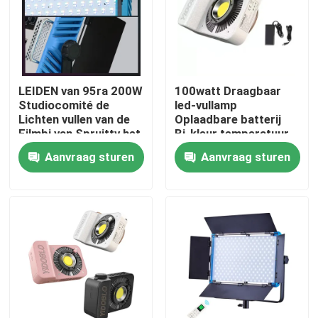
Over ons
Fabriekstocht
LEIDEN van 95ra 200W
100watt Draagbaar
Studiocomité de
led-vullamp
Lichten vullen van de
Oplaadbare batterij
Kwaliteitscontrole
Filmbi van Spruittv het
Bi-kleur temperatuur
Geleide Licht Kleur
7500K+-300K
Aanvraag sturen
Aanvraag sturen
Neem contact met ons op
Nieuws
Gevallen
LEIDENE Videostudiolichten