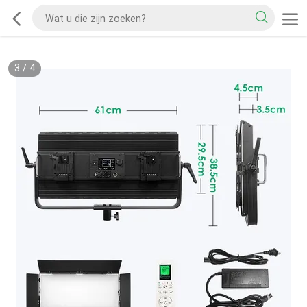
3
/
4