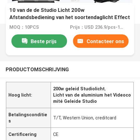
10 van de de Studio Licht 200w
Afstandsbediening van het soortendaglicht Effect
Geleid van de Stroboscooplichten het Aluminium
MOQ：10PCS
Prijs：USD 236.9/pcs-183/pcs (10-300pcs)
Videocomité
Beste prijs
Contacteer ons
PRODUCTOMSCHRIJVING
200w geleid Studiolicht
,
Hoog licht:
Licht van de aluminium het Videoco
mité Geleide Studio
Betalingsconditie
T/T, Western Union, creditcard
s
Certificering
CE