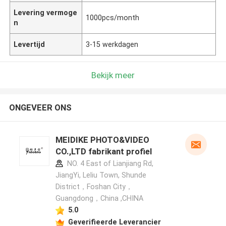
Levering vermoge
1000pcs/month
n
Levertijd
3-15 werkdagen
Bekijk meer
ONGEVEER ONS
MEIDIKE PHOTO&VIDEO
CO.,LTD fabrikant profiel
NO. 4 East of Lianjiang Rd,
JiangYi, Leliu Town, Shunde
District，Foshan City，
Guangdong，China ,CHINA
5.0
Geverifieerde Leverancier