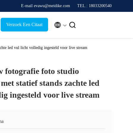
E-mail evawu@meidike.com
TEL.: 18033200540


Verzoek Een Citaat
hte led vul licht volledig ingesteld voor live stream
fotografie foto studio
 met statief stands zachte led
dig ingesteld voor live stream
na