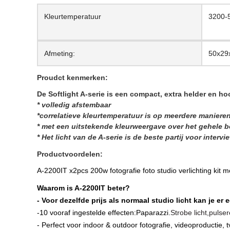
Kleurtemperatuur
3200-
Afmeting:
50x29
Proudct kenmerken:
De Softlight A-serie is een compact, extra helder en ho
* volledig afstembaar
*correlatieve kleurtemperatuur is op meerdere manieren
* met een uitstekende kleurweergave over het gehele b
* Het licht van de A-serie is de beste partij voor interv
Productvoordelen:
A-2200IT x2pcs 200w fotografie foto studio verlichting kit me
Waarom is A-2200IT beter?
- Voor dezelfde prijs als normaal studio licht kan je er
-10 vooraf ingestelde effecten:
Paparazzi.
Strobe licht,
pulser
- Perfect voor indoor & outdoor fotografie, videoproductie, tv