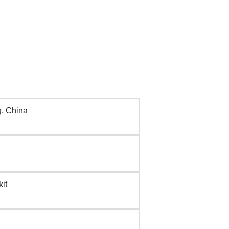
, China
kit