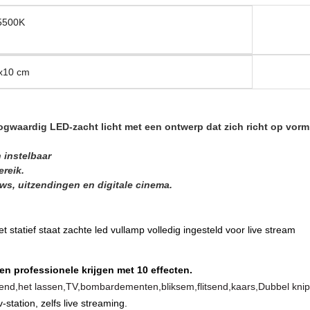
5500K
x10 cm
ogwaardig LED-zacht licht met een ontwerp dat zich richt op vorm, 
 instelbaar
ereik.
iews, uitzendingen en digitale cinema.
t statief staat zachte led vullamp volledig ingesteld voor live stream
 een professionele krijgen met 10 effecten.
end,
het lassen,
TV,
bombardementen,
bliksem,
flitsend,
kaars,
Dubbel kni
-station, zelfs live streaming.