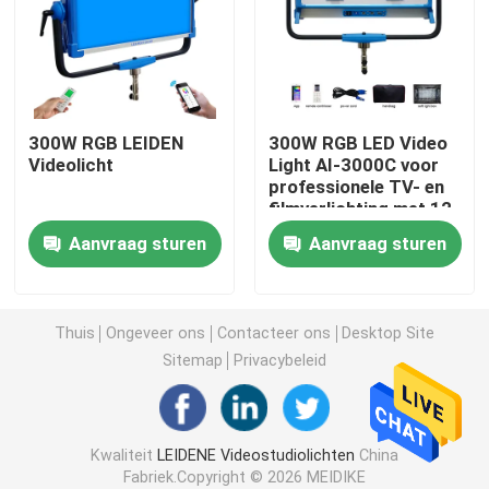
RGB LEIDEN Videolicht
Van LEIDENE de Fotografie Studiolichten
300W RGB LEIDEN
300W RGB LED Video
Videolicht
Light AI-3000C voor
professionele TV- en
RGB LEIDENE Studiolichten
filmverlichting met 12
vooraf ingestelde
Aanvraag sturen
Aanvraag sturen
effecten
LED Halve Maan Licht
De Lichten van de daglichtfotografie
Thuis
Ongeveer ons
Contacteer ons
Desktop Site
Sitemap
Privacybeleid
LEIDEN Zacht Comité Licht
Kwaliteit
LEIDENE Videostudiolichten
China
Het licht van de filmstudio
Fabriek.Copyright © 2026 MEIDIKE