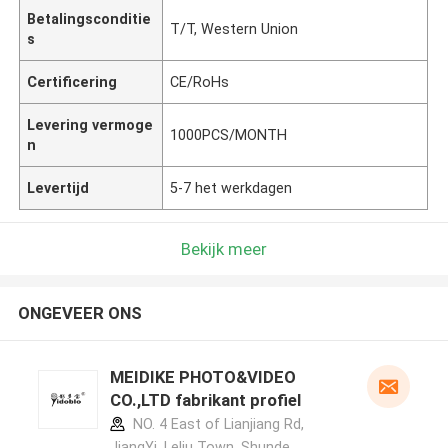
Betalingsconditie
T/T, Western Union
s
Certificering
CE/RoHs
Levering vermoge
1000PCS/MONTH
n
Levertijd
5-7 het werkdagen
Bekijk meer
ONGEVEER ONS
MEIDIKE PHOTO&VIDEO
CO.,LTD fabrikant profiel
NO. 4 East of Lianjiang Rd,
JiangYi, Leliu Town, Shunde