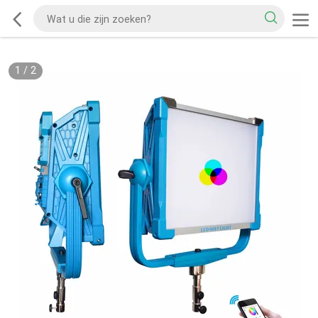
1
/
2