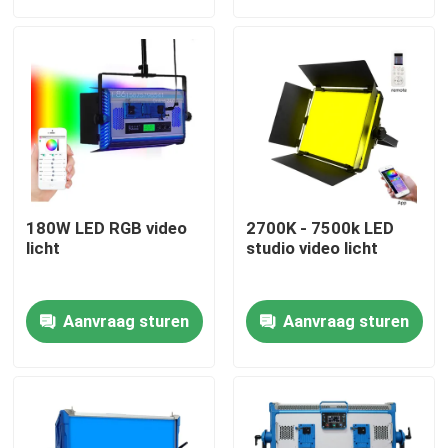
Over ons
Fabriekstocht
Kwaliteitscontrole
180W LED RGB video
2700K - 7500k LED
Neem contact met ons op
licht
studio video licht
Nieuws
Aanvraag sturen
Aanvraag sturen
Gevallen
LEIDENE Videostudiolichten