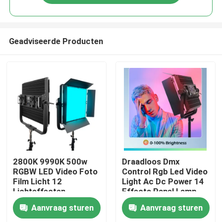
Geadviseerde Producten
Thuis
2800K 9990K 500w
Draadloos Dmx
RGBW LED Video Foto
Control Rgb Led Video
Film Licht 12
Light Ac Dc Power 14
Producten
Lichteffecten
Effects Panel Lamp
Aanvraag sturen
Aanvraag sturen
Video's