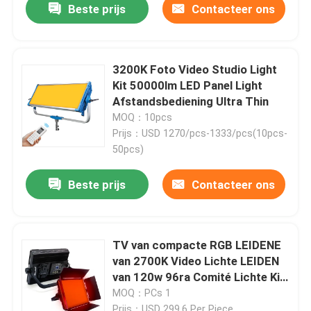
Beste prijs
Contacteer ons
3200K Foto Video Studio Light
Kit 50000lm LED Panel Light
Afstandsbediening Ultra Thin
MOQ：10pcs
Prijs：USD 1270/pcs-1333/pcs(10pcs-
50pcs)
Beste prijs
Contacteer ons
TV van compacte RGB LEIDENE
van 2700K Video Lichte LEIDEN
van 120w 96ra Comité Lichte Kit
For Photoghaphy
MOQ：PCs 1
Prijs：USD 299.6 Per Piece