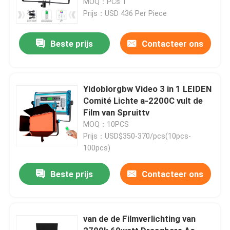
de Lichte Comités
MOQ：PCs 1
Prijs：USD 436 Per Piece
Beste prijs
Contacteer ons
Yidoblorgbw Video 3 in 1 LEIDEN
Comité Lichte a-2200C vult de
Film van Spruittv
MOQ：10PCS
Prijs：USD$350-370/pcs(10pcs-
100pcs)
Thuis
Beste prijs
Contacteer ons
Producten
van de de Filmverlichting van
Video's