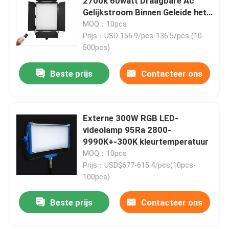
2700k 60watt Draagbare Ac
Gelijkstroom Binnen Geleide het
Comité van de Machts Volledige
MOQ：10pcs
Over ons
Kleur Lichten
Prijs：USD 156.9/pcs-136.5/pcs (10-
500pcs)
Fabriekstocht
Beste prijs
Contacteer ons
Kwaliteitscontrole
Externe 300W RGB LED-
Neem contact met ons op
videolamp 95Ra 2800-
9990K+-300K kleurtemperatuur
MOQ：10pcs
Nieuws
Prijs：USD$677-615.4/pcs(10pcs-
100pcs)
Gevallen
Beste prijs
Contacteer ons
LEIDENE Videostudiolichten