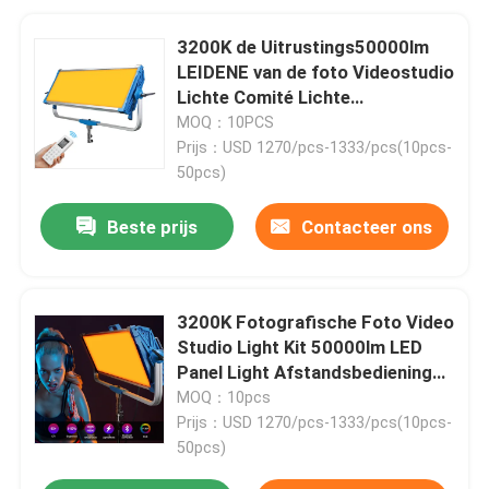
3200K de Uitrustings50000lm
LEIDENE van de foto Videostudio
Lichte Comité Lichte
Afstandsbediening ZIJN wijze
MOQ：10PCS
Prijs：USD 1270/pcs-1333/pcs(10pcs-
50pcs)
Beste prijs
Contacteer ons
3200K Fotografische Foto Video
Studio Light Kit 50000lm LED
Panel Light Afstandsbediening
HSI Mode
MOQ：10pcs
Prijs：USD 1270/pcs-1333/pcs(10pcs-
50pcs)