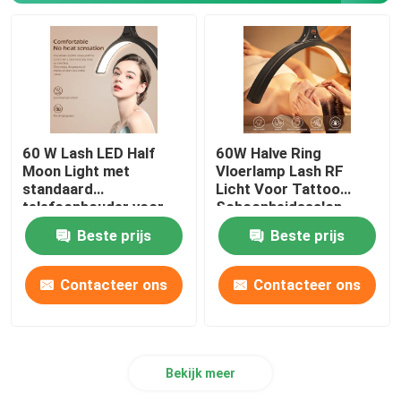
60 W Lash LED Half
60W Halve Ring
Moon Light met
Vloerlamp Lash RF
standaard
Licht Voor Tattoo
telefoonhouder voor
Schoonheidssalon
make-up wenkbrauw
Wimper
Beste prijs
Beste prijs
tattoo halve ringlamp
Contacteer ons
Contacteer ons
Bekijk meer