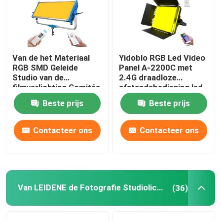
Van de het Materiaal
Yidoblo RGB Led Video
RGB SMD Geleide
Panel A-2200C met
Studio van de
2.4G draadloze
filmverlichting Comités
afstandsbediening led
van de
licht voor film & video
Beste prijs
Beste prijs
Fotografielichten 500w
productie
Skyblue Video Lichte
12 Gevolgen
Contacteer ons
Contacteer ons
Van LEIDENE de Fotografie Studiolichten
(36)