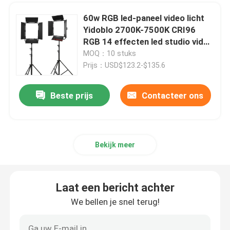
60w RGB led-paneel video licht
RGB LEIDEN Videolicht
Yidoblo 2700K-7500K CRI96
RGB 14 effecten led studio video
foto vullamp GL-600C
MOQ：10 stuks
Van LEIDENE de Fotografie Studiolichten
Prijs：USD$123.2-$135.6
RGB LEIDENE Studiolichten
Beste prijs
Contacteer ons
LED Halve Maan Licht
Bekijk meer
De Lichten van de daglichtfotografie
Laat een bericht achter
LEIDEN Zacht Comité Licht
We bellen je snel terug!
Het licht van de filmstudio