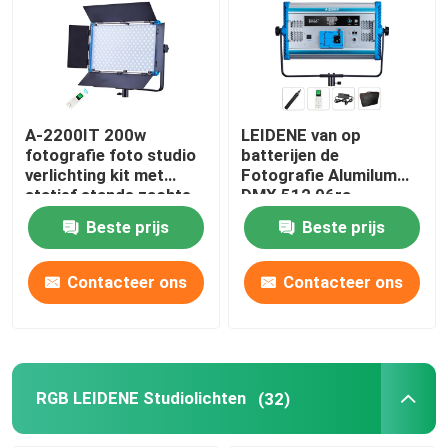
A-2200IT 200w
LEIDENE van op
fotografie foto studio
batterijen de
verlichting kit met
Fotografie Alumilum
statief stands zachte
DMX 512 96ra
led vul licht volledig
Studiolichten
Beste prijs
Beste prijs
ingesteld voor live
stream
Contacteer ons
Contacteer ons
RGB LEIDENE Studiolichten
(32)