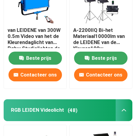
van LEIDENE van 300W
A-2200IIQ Bi-het
0.5m Video van het de
Materiaal10000lm van
Kleurendaglicht van
de LEIDENE van de
Rgbw Studiolichten de
Kleuren100w
Fotografielichten voor
Photoshoot Verlichting
Beste prijs
Beste prijs
Filmaker
het Licht
Fotografiestudio
Contacteer ons
Contacteer ons
RGB LEIDEN Videolicht
(48)