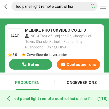
MEIDIKE PHOTO&VIDEO CO.,LTD
NO. 4 East of Lianjiang Rd, JiangYi, Leliu
Town, Shunde District，Foshan City，
Guangdong，China,CHINA
5.0
Geverifieerde Leverancier
Bel nu
Contacteer ons
PRODUCTEN
ONGEVEER ONS
led panel light remote control hsi online fabricage
(118)