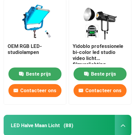
OEM RGB LED-
Yidoblo professionele
studiolampen
bi-color led studio
video licht
filmverlichting
apparatuur fotovlam
Beste prijs
Beste prijs
met 300W
Contacteer ons
Contacteer ons
LED Halve Maan Licht
(88)