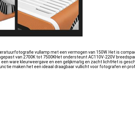
peratuurfotografie vullamp met een vermogen van 150W. Het is compa
ngepast van 2700K tot 7500KHet ondersteunt AC110V-220V breedspan
 ware kleurweergave en een gelijkmatig en zacht lichtHet is geschikt 
unctie maken het een ideaal draagbaar vullicht voor fotografen en pro