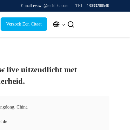
E-mail evawu@meidike.com
TEL.: 18033200540


Verzoek Een Citaat
 live uitzendlicht met
derheid.
ngdong, China
oblo