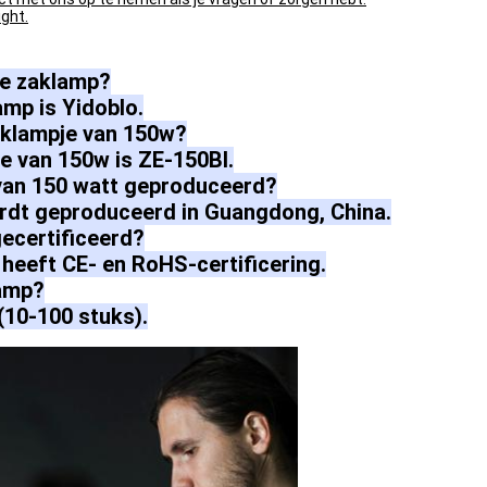
ight.
re zaklamp?
mp is Yidoblo.
aklampje van 150w?
e van 150w is ZE-150BI.
van 150 watt geproduceerd?
rdt geproduceerd in Guangdong, China.
gecertificeerd?
heeft CE- en RoHS-certificering.
lamp?
(10-100 stuks).