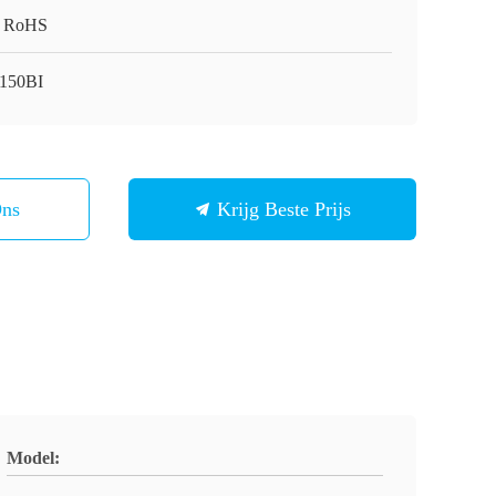
 RoHS
150BI
Ons
Krijg Beste Prijs
Model: