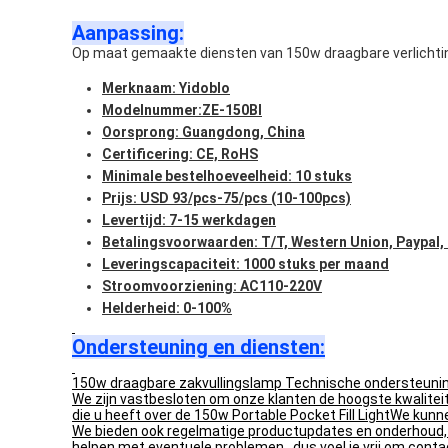
Aanpassing:
Op maat gemaakte diensten van 150w draagbare verlichti
Merknaam: Yidoblo
Modelnummer:ZE-150BI
Oorsprong: Guangdong, China
Certificering: CE, RoHS
Minimale bestelhoeveelheid: 10 stuks
Prijs: USD 93/pcs-75/pcs (10-100pcs)
Levertijd: 7-15 werkdagen
Betalingsvoorwaarden: T/T, Western Union, Paypal,
Leveringscapaciteit: 1000 stuks per maand
Stroomvoorziening: AC110-220V
Helderheid: 0-100%
Ondersteuning en diensten:
150w draagbare zakvullingslamp Technische ondersteunin
We zijn vastbesloten om onze klanten de hoogste kwalitei
die u heeft over de 150w Portable Pocket Fill LightWe kunn
We bieden ook regelmatige productupdates en onderhoud, e
helpen met eventuele problemen., dus voel je vrij om conta