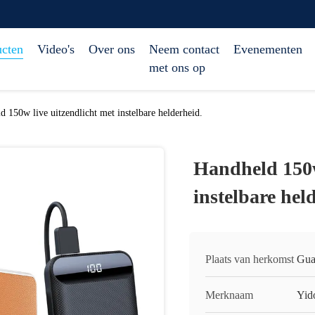
ucten
Video's
Over ons
Neem contact
Evenementen
met ons op
d 150w live uitzendlicht met instelbare helderheid.
Handheld 150w
instelbare hel
Plaats van herkomst
Gua
Merknaam
Yid