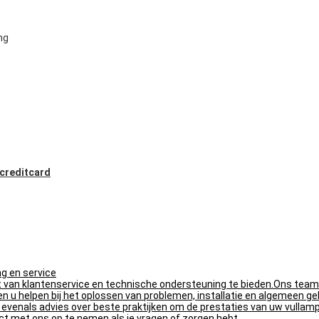
ng
 creditcard
g en service
t van klantenservice en technische ondersteuning te bieden.Ons team
en u helpen bij het oplossen van problemen, installatie en algemeen ge
venals advies over beste praktijken om de prestaties van uw vullamp
ct met ons op te nemen als je vragen of zorgen hebt.