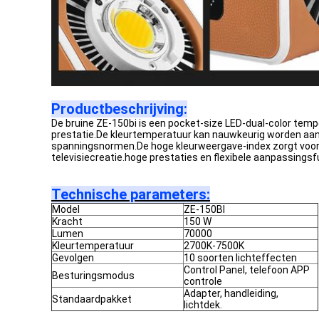
Productbeschrijving:
De bruine ZE-150bi is een pocket-size LED-dual-color tem
prestatie.De kleurtemperatuur kan nauwkeurig worden aa
spanningsnormen.De hoge kleurweergave-index zorgt voor een
televisiecreatie.hoge prestaties en flexibele aanpassingsf
Technische parameters:
Model
ZE-150BI
Kracht
150 W
Lumen
70000
Kleurtemperatuur
2700K-7500K
Gevolgen
10 soorten lichteffecten
Control Panel, telefoon APP
Besturingsmodus
controle
Adapter, handleiding,
Standaardpakket
lichtdek.