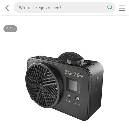
4
/
6