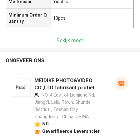
Merknaam
Yidoblo
Minimum Order Q
10pcs
uantity
Bekijk meer
ONGEVEER ONS
MEIDIKE PHOTO&VIDEO
CO.,LTD fabrikant profiel
NO. 4 East of Lianjiang Rd,
JiangYi, Leliu Town, Shunde
District，Foshan City，
Guangdong，China ,CHINA
5.0
Geverifieerde Leverancier