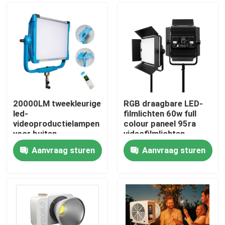
20000LM tweekleurige
RGB draagbare LED-
led-
filmlichten 60w full
videoproductielampen
colour paneel 95ra
voor buiten
videofilmlichten
Aanvraag sturen
Aanvraag sturen
Thuis
Producten
Video's