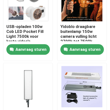
Over ons
USB-opladen 100w
Yidoblo draagbare
Fabriekstocht
Cob LED Pocket Fill
buitenlamp 150w
Light 7500k voor
camera vulling licht
korte video's
2700k tot 7500k
Kwaliteitscontrole
Verlichting
camera vulling licht
Aanvraag sturen
Aanvraag sturen
met koelventilator
Neem contact met ons op
Nieuws
Gevallen
LEIDENE Videostudiolichten