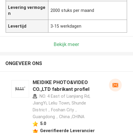
Levering vermoge
2000 stuks per maand
n
Levertijd
3-15 werkdagen
Bekijk meer
ONGEVEER ONS
MEIDIKE PHOTO&VIDEO
CO.,LTD fabrikant profiel
NO. 4 East of Lianjiang Rd,
JiangYi, Leliu Town, Shunde
District，Foshan City，
Guangdong，China ,CHINA
5.0
Geverifieerde Leverancier