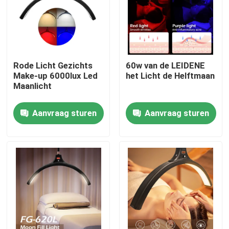
Over ons
Fabriekstocht
Rode Licht Gezichts
60w van de LEIDENE
Make-up 6000lux Led
het Licht de Helftmaan
Maanlicht
Kwaliteitscontrole
Aanvraag sturen
Aanvraag sturen
Neem contact met ons op
Nieuws
Gevallen
LEIDENE Videostudiolichten