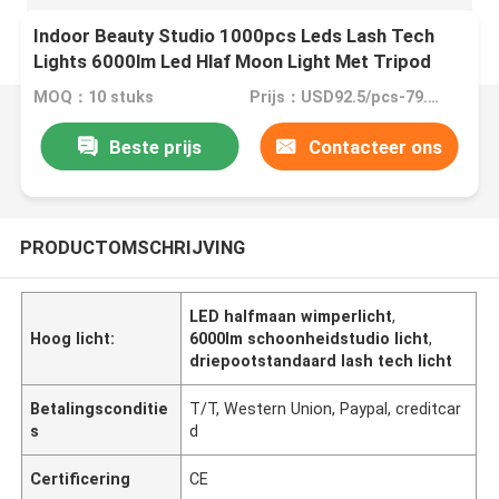
Indoor Beauty Studio 1000pcs Leds Lash Tech
Lights 6000lm Led Hlaf Moon Light Met Tripod
Stand
MOQ：10 stuks
Prijs：USD92.5/pcs-79.8/pcs (10-100pcs)
Beste prijs
Contacteer ons
PRODUCTOMSCHRIJVING
LED halfmaan wimperlicht
,
Hoog licht:
6000lm schoonheidstudio licht
,
driepootstandaard lash tech licht
Betalingsconditie
T/T, Western Union, Paypal, creditcar
s
d
Certificering
CE