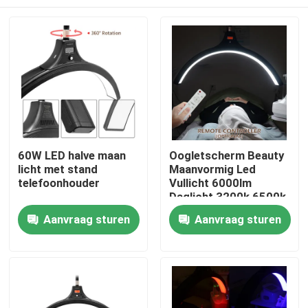
60W LED halve maan
Oogletscherm Beauty
licht met stand
Maanvormig Led
telefoonhouder
Vullicht 6000lm
Daglicht 3200k 6500k
Thuis
Aanvraag sturen
Aanvraag sturen
Producten
Video's