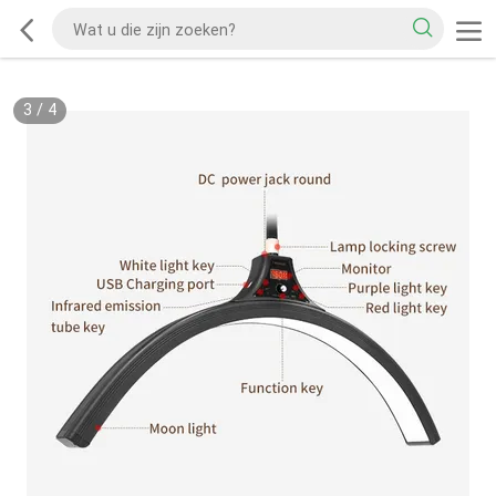
3
/
4