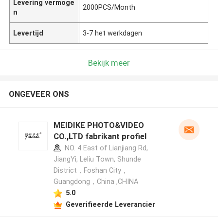
Levering vermoge
2000PCS/Month
n
Levertijd
3-7 het werkdagen
Bekijk meer
ONGEVEER ONS
MEIDIKE PHOTO&VIDEO
CO.,LTD fabrikant profiel
NO. 4 East of Lianjiang Rd,
JiangYi, Leliu Town, Shunde
District，Foshan City，
Guangdong，China ,CHINA
5.0
Geverifieerde Leverancier