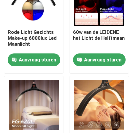
Over ons
Rode Licht Gezichts
60w van de LEIDENE
Fabriekstocht
Make-up 6000lux Led
het Licht de Helftmaan
Maanlicht
Kwaliteitscontrole
Aanvraag sturen
Aanvraag sturen
Neem contact met ons op
Nieuws
Gevallen
LEIDENE Videostudiolichten