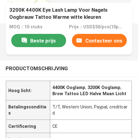
3200K 4400K Eye Lash Lamp Voor Nagels
Oogbrauw Tattoo Warme witte kleuren
MOQ：10 stuks
Prijs：USD$50/pcs(10pcs), $47.2(100pcs), $45(300pcs)
Beste prijs
Contacteer ons
PRODUCTOMSCHRIJVING
4400K Ooglamp
,
3200K Ooglamp
,
Hoog licht:
Brow Tattoo LED Halve Maan Licht
Betalingsconditie
T/T, Western Union, Paypal, creditcar
s
d
Certificering
CE