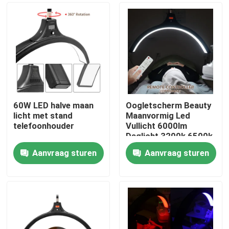
60W LED halve maan
Oogletscherm Beauty
licht met stand
Maanvormig Led
telefoonhouder
Vullicht 6000lm
Daglicht 3200k 6500k
Aanvraag sturen
Aanvraag sturen
Thuis
Producten
Video's