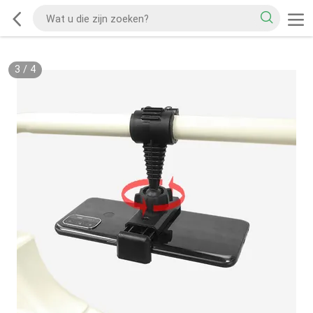
3
/
4