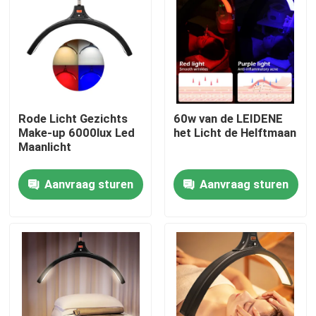
Over ons
Fabriekstocht
Rode Licht Gezichts
60w van de LEIDENE
Kwaliteitscontrole
Make-up 6000lux Led
het Licht de Helftmaan
Maanlicht
Neem contact met ons op
Aanvraag sturen
Aanvraag sturen
Nieuws
Gevallen
LEIDENE Videostudiolichten