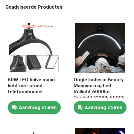
Geadviseerde Producten
60W LED halve maan
Oogletscherm Beauty
licht met stand
Maanvormig Led
telefoonhouder
Vullicht 6000lm
Thuis
Daglicht 3200k 6500k
Aanvraag sturen
Aanvraag sturen
Producten
Video's