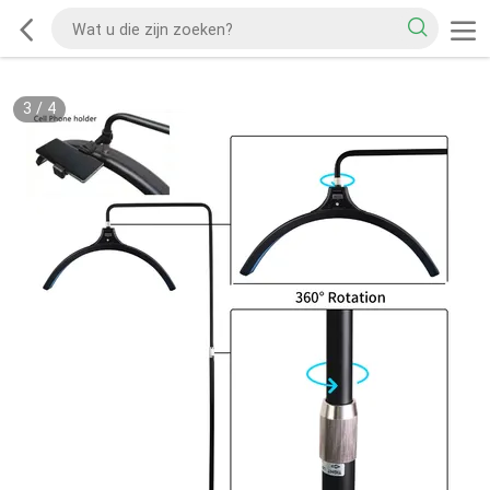
4
/
4