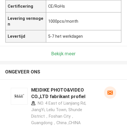
Certificering
CE/RoHs
Levering vermoge
1000pcs/month
n
Levertijd
5-7 het werkdagen
Bekijk meer
ONGEVEER ONS
MEIDIKE PHOTO&VIDEO
CO.,LTD fabrikant profiel
NO. 4 East of Lianjiang Rd,
JiangYi, Leliu Town, Shunde
District，Foshan City，
Guangdong，China ,CHINA