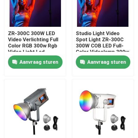
Over ons
ZR-300C 300W LED
Studio Light Video
Fabriekstocht
Video Verlichting Full
Spot Light ZR-300C
Color RGB 300w Rgb
300W COB LED Full-
Video Licht Led
Color Videolamp 300w
Kwaliteitscontrole
Fotografie Licht
Rgb Videolamp Led
Aanvraag sturen
Aanvraag sturen
Fotografie Lamp
Neem contact met ons op
Nieuws
Gevallen
LEIDENE Videostudiolichten