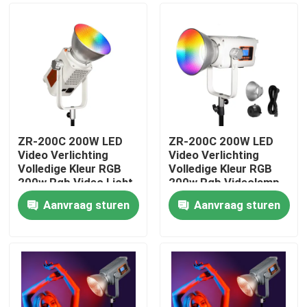
ZR-200C 200W LED
ZR-200C 200W LED
Video Verlichting
Video Verlichting
Volledige Kleur RGB
Volledige Kleur RGB
200w Rgb Video Licht
200w Rgb Videolamp
Led Fotografie Licht
2700K 6500K COB
Aanvraag sturen
Aanvraag sturen
Bowens Mount
Thuis
Draadloze App Studio
Fotografie
Producten
Video's