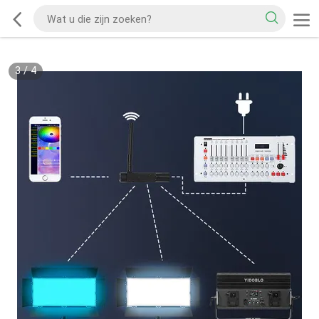
3
/
4