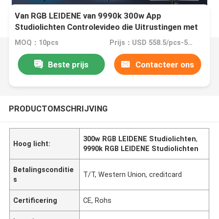
Van RGB LEIDENE van 9990k 300w App
Studiolichten Controlevideo die Uitrustingen met
Externe Voeding maken
MOQ：10pcs
Prijs：USD 558.5/pcs-507.7/pcs (10-100pcs)
Beste prijs
Contacteer ons
PRODUCTOMSCHRIJVING
300w RGB LEIDENE Studiolichten
,
Hoog licht:
9990k RGB LEIDENE Studiolichten
Betalingsconditie
T/T, Western Union, creditcard
s
Certificering
CE, Rohs