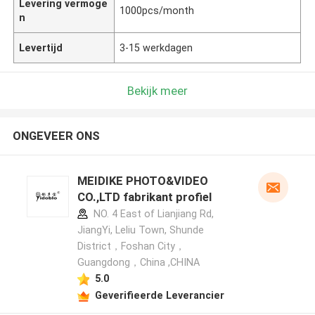
Levering vermoge
1000pcs/month
n
Levertijd
3-15 werkdagen
Bekijk meer
ONGEVEER ONS
MEIDIKE PHOTO&VIDEO
CO.,LTD fabrikant profiel
NO. 4 East of Lianjiang Rd,
JiangYi, Leliu Town, Shunde
District，Foshan City，
Guangdong，China ,CHINA
5.0
Geverifieerde Leverancier