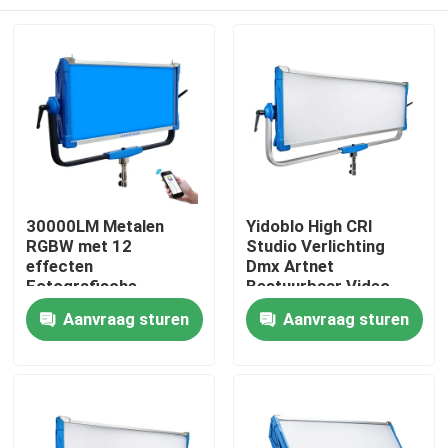
30000LM Metalen
Yidoblo High CRI
RGBW met 12
Studio Verlichting
effecten
Dmx Artnet
Fotografische
Bestuurbaar Video
verlichting Film Studio
Licht 500W Hoog
Thuis
Aanvraag sturen
Aanvraag sturen
licht
Vermogen Bi-Color
Led Zacht Paneel
Licht
Producten
Video's