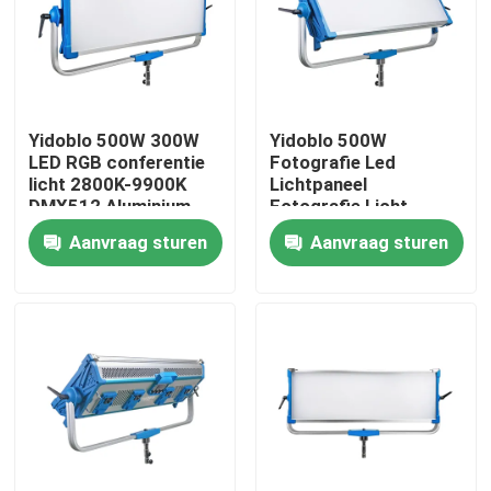
Over ons
Fabriekstocht
Yidoblo 500W 300W
Yidoblo 500W
LED RGB conferentie
Fotografie Led
licht 2800K-9900K
Lichtpaneel
Kwaliteitscontrole
DMX512 Aluminium
Fotografie Licht
legering Dimmable
Studio Video Licht
Aanvraag sturen
Aanvraag sturen
voor vergaderingen
Fabriek
Neem contact met ons op
Panel licht
Nieuws
Gevallen
LEIDENE Videostudiolichten