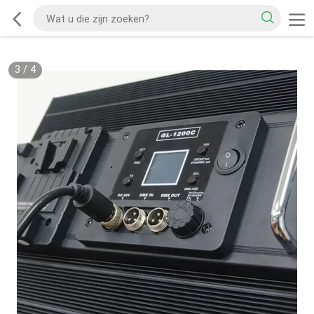
3
/
4