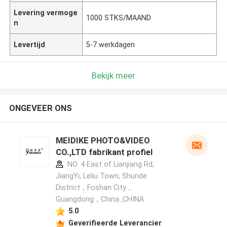
Levering vermoge
1000 STKS/MAAND
n
Levertijd
5-7 werkdagen
Bekijk meer
ONGEVEER ONS
MEIDIKE PHOTO&VIDEO
CO.,LTD fabrikant profiel
NO. 4 East of Lianjiang Rd,
JiangYi, Leliu Town, Shunde
District，Foshan City，
Guangdong，China ,CHINA
5.0
Geverifieerde Leverancier