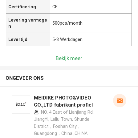
Certificering
CE
Levering vermoge
500pcs/month
n
Levertijd
5-8 Werkdagen
Bekijk meer
ONGEVEER ONS
MEIDIKE PHOTO&VIDEO
CO.,LTD fabrikant profiel
NO. 4 East of Lianjiang Rd,
JiangYi, Leliu Town, Shunde
District，Foshan City，
Guangdong，China ,CHINA