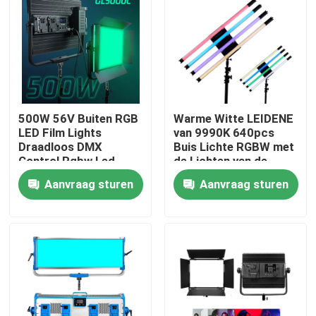
Over ons
Fabriekstocht
500W 56V Buiten RGB
Warme Witte LEIDENE
Kwaliteitscontrole
LED Film Lights
van 9990K 640pcs
Draadloos DMX
Buis Lichte RGBW met
Control Rgbw Led
de Lichten van de
Neem contact met ons op
Stage Lights 50000lm
Gevolgenfilm
Aanvraag sturen
Aanvraag sturen
Nieuws
Gevallen
LEIDENE Videostudiolichten