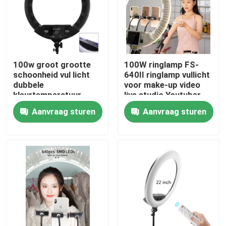
Over ons
Fabriekstocht
100w groot grootte
100W ringlamp FS-
schoonheid vul licht
640II ringlamp vullicht
dubbele
voor make-up video
Kwaliteitscontrole
kleurtemperatuur
live studio Youtuber
gemakkelijk te dragen
Vlog Vul wimper
Aanvraag sturen
Aanvraag sturen
geschikt voor korte
kunstenaar Beauty
Neem contact met ons op
video opnamen vul
licht
Nieuws
Gevallen
LEIDENE Videostudiolichten