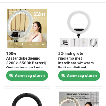
100w
22-inch grote
Afstandsbediening
ringlamp met
3200k-5500k Batterij
instelbaar wit warm
Ondersteuning Leds
licht en digitaal
22 Inch Ringlicht
display, geschikt voor
Thuis
Aanvraag sturen
Aanvraag sturen
live uitzendingen en
make-up belichting
Producten
Video's