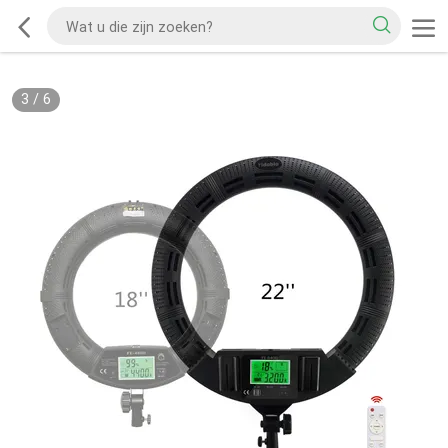
3
/
6