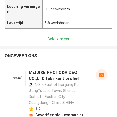
Levering vermoge
500pcs/month
n
Levertijd
5-8 werkdagen
Bekijk meer
ONGEVEER ONS
MEIDIKE PHOTO&VIDEO
CO.,LTD fabrikant profiel
NO. 4 East of Lianjiang Rd,
JiangYi, Leliu Town, Shunde
District，Foshan City，
Guangdong，China ,CHINA
5.0
Geverifieerde Leverancier