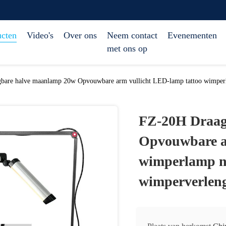
ucten
Video's
Over ons
Neem contact
Evenementen
met ons op
are halve maanlamp 20w Opvouwbare arm vullicht LED-lamp tattoo wimperla
FZ-20H Draag
Opvouwbare a
wimperlamp n
wimperverleng