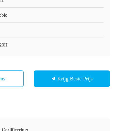
na
oblo
20H
Ons
Krijg Beste Prijs
Certificering: