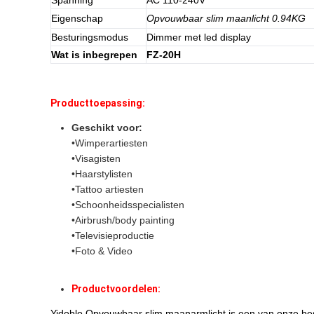
Spanning
AC 110-240V
Eigenschap
Opvouwbaar slim maanlicht 0.94KG
Besturingsmodus
Dimmer met led display
Wat is inbegrepen
FZ-20H
Producttoepassing:
Geschikt voor:
•Wimperartiesten
•Visagisten
•Haarstylisten
•Tattoo artiesten
•Schoonheidsspecialisten
•Airbrush/body painting
•Televisieproductie
•Foto & Video
Productvoordelen:
Yidoblo Opvouwbaar slim maanarmlicht is een van onze best