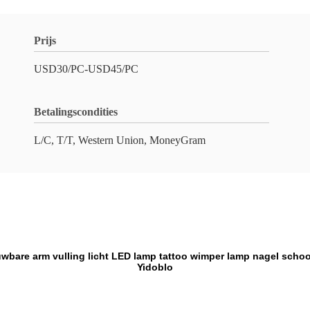
Prijs
USD30/PC-USD45/PC
Betalingscondities
L/C, T/T, Western Union, MoneyGram
bare arm vulling licht LED lamp tattoo wimper lamp nagel schoo
Yidoblo