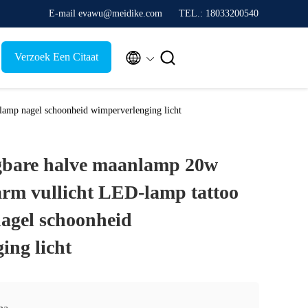
E-mail evawu@meidike.com
TEL.: 18033200540


Verzoek Een Citaat
mp nagel schoonheid wimperverlenging licht
bare halve maanlamp 20w
rm vullicht LED-lamp tattoo
agel schoonheid
ing licht