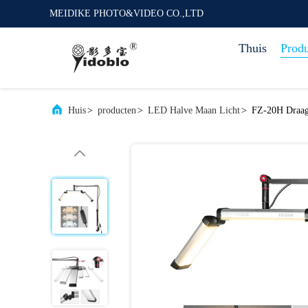
MEIDIKE PHOTO&VIDEO CO.,LTD
Thuis
Prod
Huis
>
producten
>
LED Halve Maan Licht
>
FZ-20H Draagb