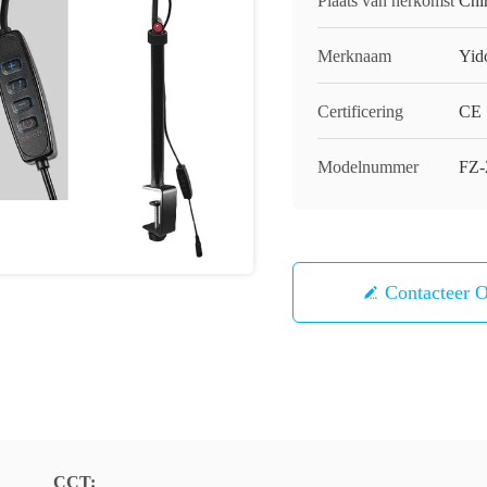
Plaats van herkomst
Chi
Merknaam
Yid
Certificering
CE
Modelnummer
FZ-
Contacteer 
CCT: